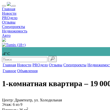
Главная
Новости
PROдело
Отзывы
Спецпроекты
Недвижимость
Авто
-4° С
Главная
Новости
PROдело
Отзывы
Спецпроекты
Недвижимос
Главное
Объявления
1-комнатная квартира
‒ 19 00
Центр: Драмтеатр, ул. Холодильная
Этаж
: 6 из 9
2
Площадь
: 36 м