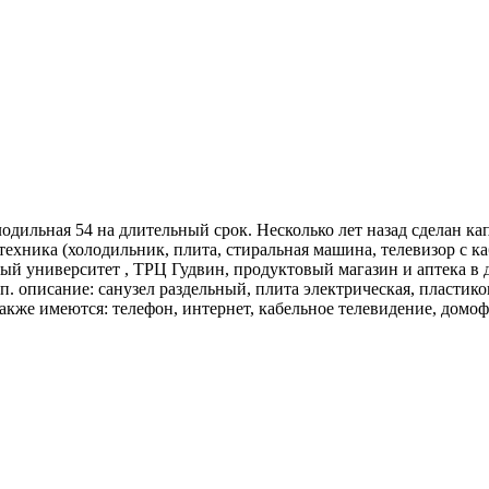
лодильная 54 на длительный срок. Несколько лет назад сделан к
 техника (холодильник, плита, стиральная машина, телевизор с к
вый университет , ТРЦ Гудвин, продуктовый магазин и аптека в 
 описание: санузел раздельный, плита электрическая, пластиков
же имеются: телефон, интернет, кабельное телевидение, домофон