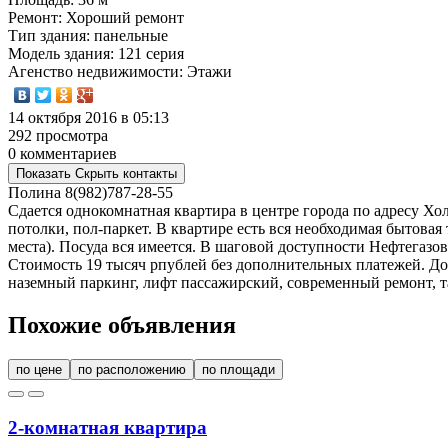
Ремонт
: Хороший ремонт
Тип здания
: панельные
Модель здания
: 121 серия
Агенство недвижимости
: Этажи
14 октября 2016 в 05:13
292 просмотра
0 комментариев
Показать
Скрыть
контакты
Полина
8(982)787-28-55
Сдается однокомнатная квартира в центре города по адресу Хо
потолки, пол-паркет. В квартире есть вся необходимая бытовая
места). Посуда вся имеется. В шаговой доступности Нефтегазо
Стоимость 19 тысяч рпублей без дополнительных платежей. Доп.
наземный паркинг, лифт пассажирский, современный ремонт, так
Похожие объявления
по цене
по расположению
по площади
2-комнатная квартира