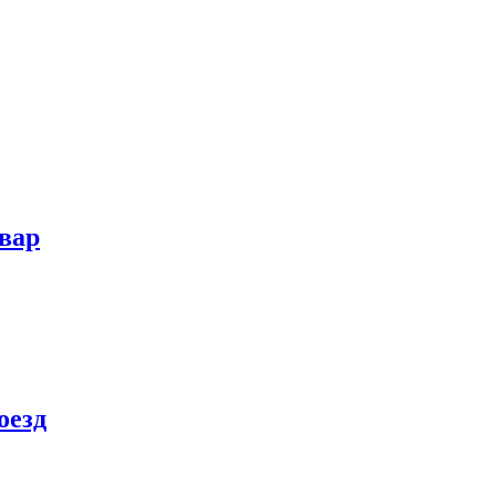
вар
оезд