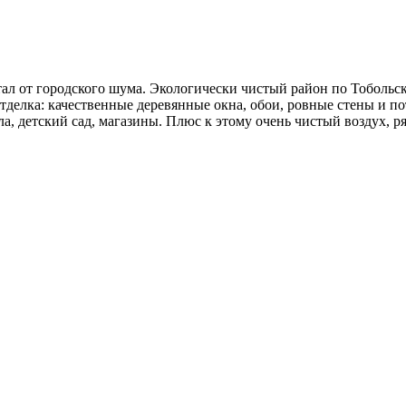
устал от городского шума. Экологически чистый район по Тоболь
делка: качественные деревянные окна, обои, ровные стены и пот
а, детский сад, магазины. Плюс к этому очень чистый воздух, ря