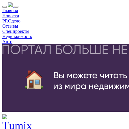
Главная
Новости
PROдело
Отзывы
Спецпроекты
Недвижимость
Авто