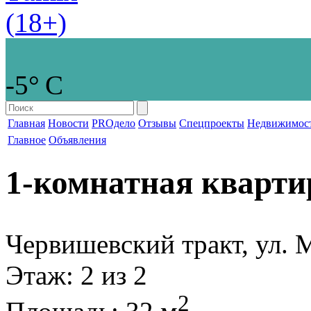
-5° С
Главная
Новости
PROдело
Отзывы
Спецпроекты
Недвижимос
Главное
Объявления
1-комнатная кварти
Червишевский тракт, ул. 
Этаж
: 2 из 2
2