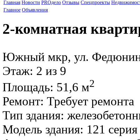
Главная
Новости
PROдело
Отзывы
Спецпроекты
Недвижимос
Главное
Объявления
2-комнатная кварти
Южный мкр, ул. Федюнин
Этаж
: 2 из 9
2
Площадь
: 51,6 м
Ремонт
: Требует ремонта
Тип здания
: железобетон
Модель здания
: 121 серия