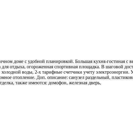
ичном доме с удобной планировкой. Большая кухня-гостиная с в
та для отдыха, огороженная спортивная площадка. В шаговой дос
и холодной воды, 2-х тарифные счетчики учету электроэнергии.
ное отопление. Доп. описание: санузел раздельный, пластиковые
делка, также имеются: домофон, железная дверь,