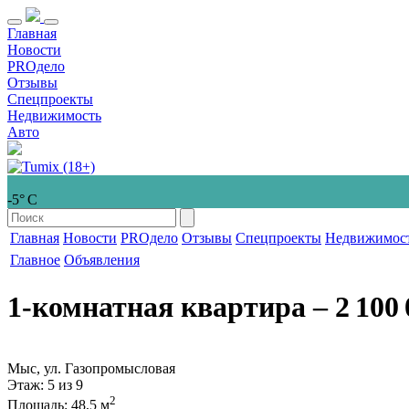
Главная
Новости
PROдело
Отзывы
Спецпроекты
Недвижимость
Авто
-5° С
Главная
Новости
PROдело
Отзывы
Спецпроекты
Недвижимос
Главное
Объявления
1-комнатная квартира
‒ 2 100 
Мыс, ул. Газопромысловая
Этаж
: 5 из 9
2
Площадь
: 48,5 м