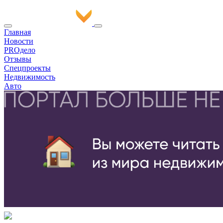
Главная
Новости
PROдело
Отзывы
Спецпроекты
Недвижимость
Авто