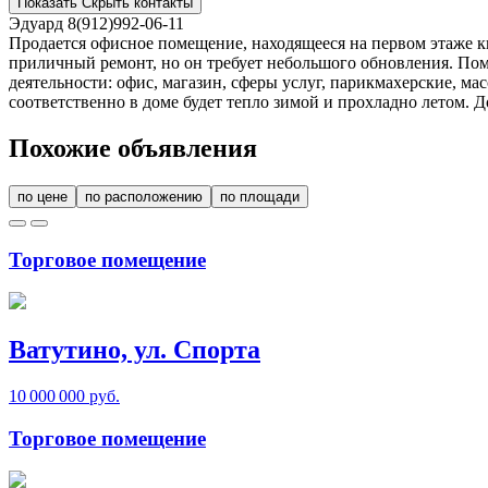
Показать
Скрыть
контакты
Эдуард
8(912)992-06-11
Продается офисное помещение, находящееся на первом этаже к
приличный ремонт, но он требует небольшого обновления. Пом
деятельности: офис, магазин, сферы услуг, парикмахерские, м
соответственно в доме будет тепло зимой и прохладно летом. 
Похожие объявления
по цене
по расположению
по площади
Торговое помещение
Ватутино, ул. Спорта
10 000 000 руб.
Торговое помещение