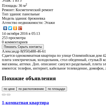
Этаж
: 1 из 5
2
Площадь
: 36 м
Ремонт
: Косметический ремонт
Тип здания
: панельные
Модель здания
: брежневка
Агенство недвижимости
: Этажи
14 октября 2016 в 05:13
253 просмотра
0 комментариев
Показать
Скрыть
контакты
Александр
8(950)488-46-61
Сдается однокомнатная квартира по улице Олимпийская дом 42
плита электрическая, холодильник, стол обеденный, стулья.В 
магазины, аптеки. Доп. описание: санузел раздельный, плита э
имеются: телефон, интернет, кабельное телевидение, домофон, 
Похожие объявления
по цене
по расположению
по площади
1-комнатная квартира