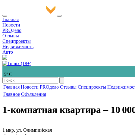
Главная
Новости
PROдело
Отзывы
Спецпроекты
Недвижимость
Авто
-5° С
Главная
Новости
PROдело
Отзывы
Спецпроекты
Недвижимос
Главное
Объявления
1-комнатная квартира
‒ 10 00
1 мкр, ул. Олимпийская