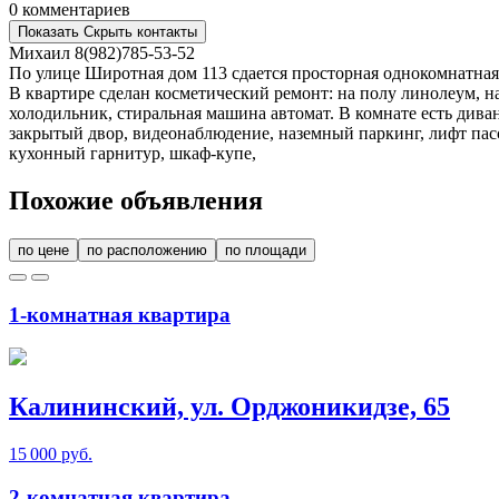
0 комментариев
Показать
Скрыть
контакты
Михаил
8(982)785-53-52
По улице Широтная дом 113 сдается просторная однокомнатная 
В квартире сделан косметический ремонт: на полу линолеум, на
холодильник, стиральная машина автомат. В комнате есть диван
закрытый двор, видеонаблюдение, наземный паркинг, лифт пасса
кухонный гарнитур, шкаф-купе,
Похожие объявления
по цене
по расположению
по площади
1-комнатная квартира
Калининский, ул. Орджоникидзе, 65
15 000 руб.
2-комнатная квартира