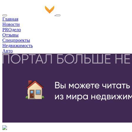
Главная
Новости
PROдело
Отзывы
Спецпроекты
Недвижимость
Авто