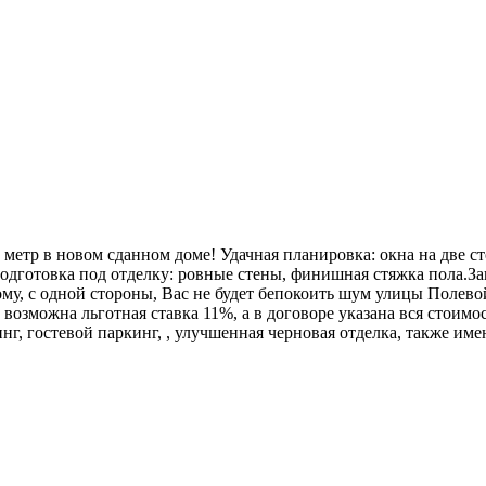
й метр в новом сданном доме! Удачная планировка: окна на две 
 подготовка под отделку: ровные стены, финишная стяжка пола.
ому, с одной стороны, Вас не будет бепокоить шум улицы Полевой
возможна льготная ставка 11%, а в договоре указана вся стоимо
нг, гостевой паркинг, , улучшенная черновая отделка, также име