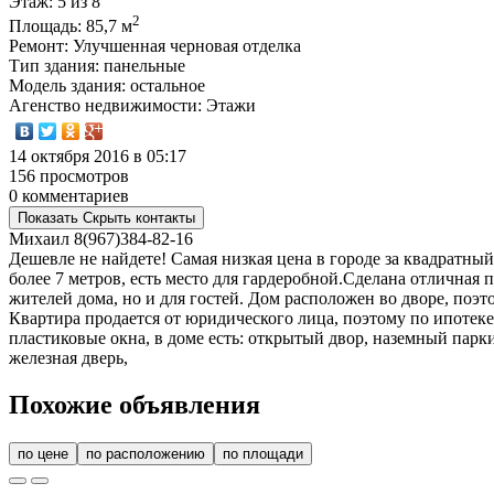
Этаж
: 5 из 8
2
Площадь
: 85,7 м
Ремонт
: Улучшенная черновая отделка
Тип здания
: панельные
Модель здания
: остальное
Агенство недвижимости
: Этажи
14 октября 2016 в 05:17
156 просмотров
0 комментариев
Показать
Скрыть
контакты
Михаил
8(967)384-82-16
Дешевле не найдете! Самая низкая цена в городе за квадратны
более 7 метров, есть место для гардеробной.Сделана отличная
жителей дома, но и для гостей. Дом расположен во дворе, поэт
Квартира продается от юридического лица, поэтому по ипотеке 
пластиковые окна, в доме есть: открытый двор, наземный парки
железная дверь,
Похожие объявления
по цене
по расположению
по площади