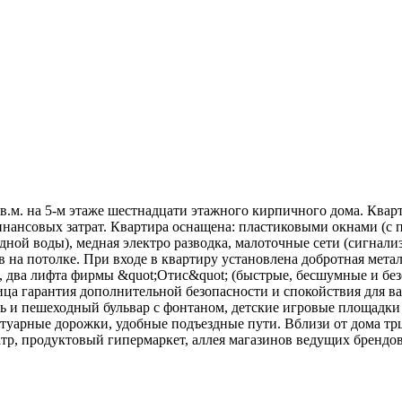
 кв.м. на 5-м этаже шестнадцати этажного кирпичного дома. Кв
финансовых затрат. Квартира оснащена: пластиковыми окнами (с
дной воды), медная электро разводка, малоточные сети (сигнали
ов на потолке. При входе в квартиру установлена добротная мет
два лифта фирмы &quot;Отис&quot; (быстрые, бесшумные и безо
ица гарантия дополнительной безопасности и спокойствия для в
ь и пешеходный бульвар с фонтаном, детские игровые площадки 
уарные дорожки, удобные подъездные пути. Вблизи от дома трц
тр, продуктовый гипермаркет, аллея магазинов ведущих брендов