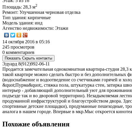
Этаж
: 5 из 16
2
Площадь
: 28,3 м
Ремонт
: Улучшенная черновая отделка
Тип здания
: кирпичные
Модель здания
: инд
Агенство недвижимости
: Этажи
14 октября 2016 в 05:16
245 просмотров
0 комментариев
Показать
Скрыть
контакты
Эдуард
8(912)992-06-11
Продается замечательная однокомнатная квартира-студия 28,3
такой квартире можно сделать быстро и без дополнительных 
(водоснабжение и водоотведение со счетчиками горячей и холо
&quot;Пурма&quot;, стяжка пола, штукатурка стен, затирка шв
интерьер - добавляющий дополнительный уют для проживания, 
подъезде так и во дворовой территории). Незадымляемая лестн
продуманной инфраструктурой и благоустройством двора. Здес
спортивные детские площадки), продуманные пешеходные, трот
аналога в нашем городе. Впервые в мкр.Мыс откроется кинотеа
Похожие объявления