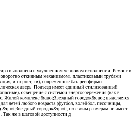
артира выполнена в улучшенном черновом исполнении. Ремонт в
 поворотно откидным механизмом), пластиковыми трубами
зация, интернет, тв), современные батареи фирмы
аллическая дверь. Подъезд имеет единный стилизованный
пасные), освещение с системой энергосбережения (как в
ас. Жилой комплекс &quot;Звездный городок&quot; выделяется
для детей любого возраста (футбол, волейбол, песочницы,
 &quot;Звездный городок&quot;, по своим размерам не имеет
. Так же в шаговой доступности д