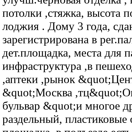
потолки ,стяжка, высота 
лоджия . Дому 3 года, сда
зарегистрирована в рег.па
дет.площадка, места для 
инфраструктура ,в пешехо
,аптеки ,рынок &quot;Цен
&quot;Москва ,тц&quot;О
бульвар &quot;и многое д
раздельный, пластиковые о