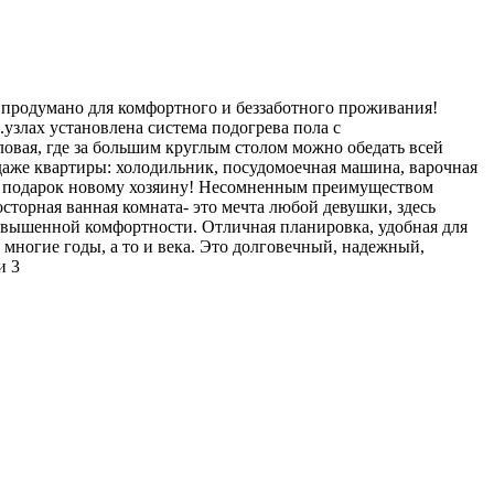
 продумано для комфортного и беззаботного проживания!
узлах установлена система подогрева пола с
овая, где за большим круглым столом можно обедать всей
одаже квартиры: холодильник, посудомоечная машина, варочная
 в подарок новому хозяину! Несомненным преимуществом
сторная ванная комната- это мечта любой девушки, здесь
повышенной комфортности. Отличная планировка, удобная для
многие годы, а то и века. Это долговечный, надежный,
и 3