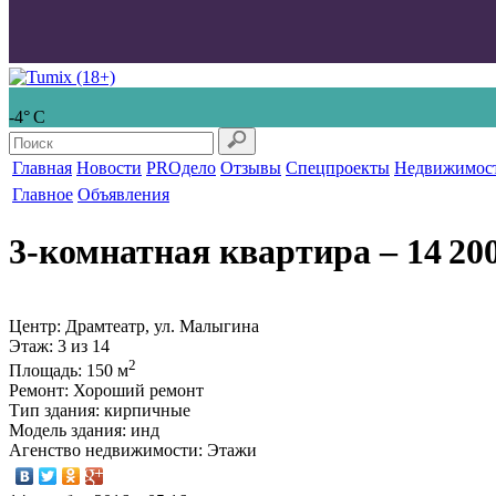
-4° С
Главная
Новости
PROдело
Отзывы
Спецпроекты
Недвижимос
Главное
Объявления
3-комнатная квартира
‒ 14 200
Центр: Драмтеатр, ул. Малыгина
Этаж
: 3 из 14
2
Площадь
: 150 м
Ремонт
: Хороший ремонт
Тип здания
: кирпичные
Модель здания
: инд
Агенство недвижимости
: Этажи