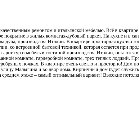
качественным ремонтом и итальянской мебелью. Всё в квартире
 покрытие в жилых комнатах-дубовый паркет. На кухне и в сан.
 дуба, производства Италии. В квартире просторная кухня-стол
лии, со встроенной бытовой техникой, которая остается при пр
 гарнитур и мебель в гостиной производства Италии, остаются
 ванной комнаты, гардеробной комнаты, трех теплых лоджий. Про
серебряных ножках. В квартире очень светло и просторно! Дом 
улицу Малыгина и во двор дома. Кирпичный дом будет служить 
а среднем этаже – самый оптимальный вариант! Высокие потолк