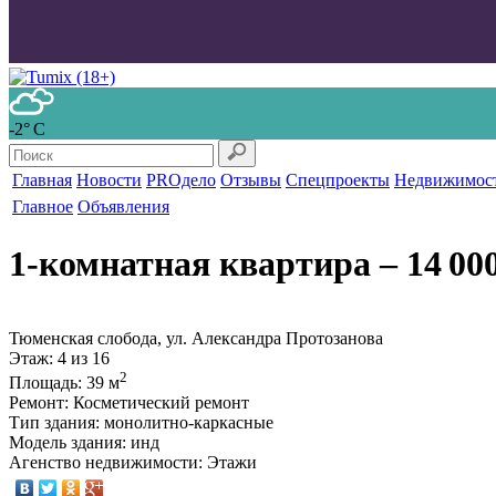
-2° С
Главная
Новости
PROдело
Отзывы
Спецпроекты
Недвижимос
Главное
Объявления
1-комнатная квартира
‒ 14 00
Тюменская слобода, ул. Александра Протозанова
Этаж
: 4 из 16
2
Площадь
: 39 м
Ремонт
: Косметический ремонт
Тип здания
: монолитно-каркасные
Модель здания
: инд
Агенство недвижимости
: Этажи