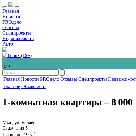
Главная
Новости
PROдело
Отзывы
Спецпроекты
Недвижимость
Авто
-5° С
Главная
Новости
PROдело
Отзывы
Спецпроекты
Недвижимос
Главное
Объявления
1-комнатная квартира
‒ 8 000 
Мыс, ул. Беляева
Этаж
: 1 из 5
2
Площадь
: 19 м