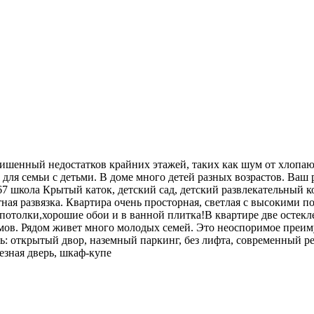
лишенный недостатков крайних этажей, таких как шум от хлопаю
ля семьи с детьми. В доме много детей разных возрастов. Ваш 
7 школа Крытый каток, детский сад, детский развлекательный к
ртная развязка. Квартира очень просторная, светлая с высоким
потолки,хорошие обои и в ванной плитка!В квартире две остек
мов. Рядом живет много молодых семей. Это неоспоримое преиму
ть: открытый двор, наземный паркинг, без лифта, современный ре
езная дверь, шкаф-купе