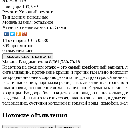
Этаж
: 8 из 9
2
Площадь
: 109,5 м
Ремонт
: Хороший ремонт
Тип здания
: панельные
Модель здания
: остальное
Агенство недвижимости
: Этажи
14 октября 2016 в 05:30
369 просмотров
0 комментариев
Показать
Скрыть
контакты
Марина Владимировна
8(961)780-79-18
Квартира на среднем этаже – это самый комфортный вариант, 
сигнализаций, протекание крыши и прочих.Идеально подходит д
микрорайоне очень хорошо развита инфраструктура: Отличная6
различные банки, парикмахерские, а так же отличная транспо
планировки, исполнение дома – панельное. Сделаны красивые 
квартиры !Во дворе большая детская площадка на несколько до
раздельный, плита электрическая, пластиковые окна, в доме ес
телевидение, счетчики холодной и горячей воды, домофон, жел
Похожие объявления
по цене
по расположению
по площади