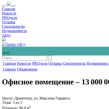
Главная
Новости
PROдело
Отзывы
Спецпроекты
Недвижимость
Авто
-5° С
Главная
Новости
PROдело
Отзывы
Спецпроекты
Недвижимос
Главное
Объявления
Офисное помещение
‒ 13 000 0
Центр: Драмтеатр, ул. Максима Горького
Этаж
: 5 из 5
2
Площадь
: 96,9 м