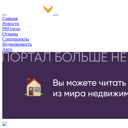
Главная
Новости
PROдело
Отзывы
Спецпроекты
Недвижимость
Авто