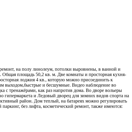
ремонт, на полу линолеум, потолки выровнены, в ванной и
. Общая площадь 50,2 кв. м. Две комнаты и просторная кухня-
просторная лоджия 4 кв., которую можно присоединить к
зным выходом,быстрые и бесшумные. Видео наблюдение во
а с тренажёрами, как раз напротив дома. Во дворе вольеры
тво гипермаркета и Ледовый дворец для зимних видов спорта на
пективный район. Дом теплый, на батареях можно регулировать
й паркинг, без лифта, косметический ремонт, также имеются: