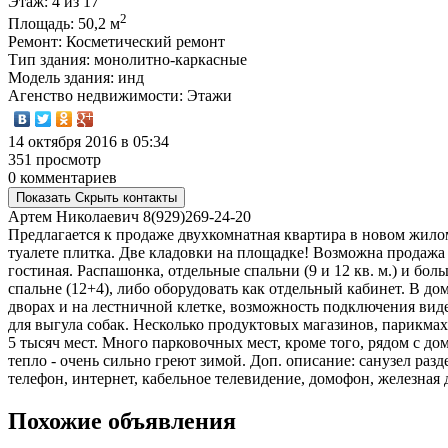
Этаж
: 4 из 17
2
Площадь
: 50,2 м
Ремонт
: Косметический ремонт
Тип здания
: монолитно-каркасные
Модель здания
: инд
Агенство недвижимости
: Этажи
14 октября 2016 в 05:34
351 просмотр
0 комментариев
Показать
Скрыть
контакты
Артем Николаевич
8(929)269-24-20
Предлагается к продаже двухкомнатная квартира в новом жило
туалете плитка. Две кладовки на площадке! Возможна продажа с
гостиная. Распашонка, отдельные спальни (9 и 12 кв. м.) и бо
спальне (12+4), либо оборудовать как отдельный кабинет. В 
дворах и на лестничной клетке, возможность подключения виде
для выгула собак. Несколько продуктовых магазинов, парикмах
5 тысяч мест. Много парковочных мест, кроме того, рядом с д
тепло - очень сильно греют зимой. Доп. описание: санузел раз
телефон, интернет, кабельное телевидение, домофон, железная 
Похожие объявления