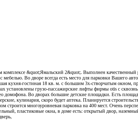
м комплексе &quot;Ямальский 2&quot;. Выполнен качественный 
 мебелью. Во дворе всегда есть место для парковки Вашего авто
льшая кухня-гостиная 18 кв. м. с большим 3х-створчатым окном, 
домах установлены грузо-пассажирские лифты фирмы otis c скво
о домофона. Во дворах большие детские площадки. Есть площадк
ерские, кулинария, скоро будет аптека. Планируется строительс
омом строится многоуровневая парковка на 400 мест. Очень перс
дельный, пластиковые окна, в доме есть: открытый двор, наземны
дверь,