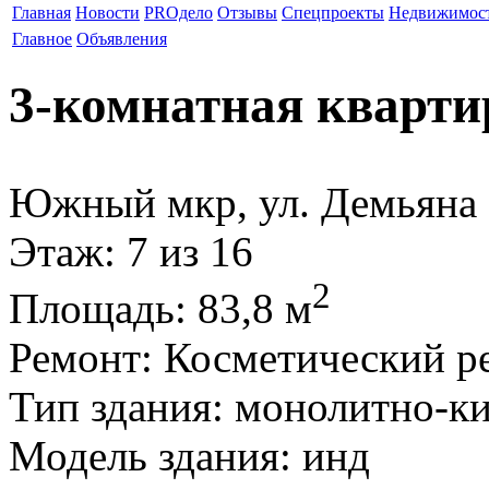
Главная
Новости
PROдело
Отзывы
Спецпроекты
Недвижимос
Главное
Объявления
3-комнатная кварти
Южный мкр, ул. Демьяна 
Этаж
: 7 из 16
2
Площадь
: 83,8 м
Ремонт
: Косметический р
Тип здания
: монолитно-к
Модель здания
: инд