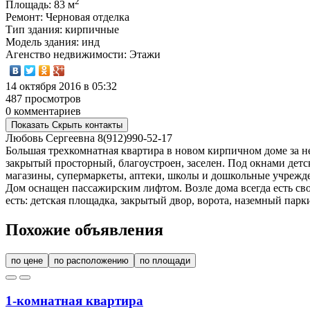
2
Площадь
: 83 м
Ремонт
: Черновая отделка
Тип здания
: кирпичные
Модель здания
: инд
Агенство недвижимости
: Этажи
14 октября 2016 в 05:32
487 просмотров
0 комментариев
Показать
Скрыть
контакты
Любовь Сергеевна
8(912)990-52-17
Большая трехкомнатная квартира в новом кирпичном доме за н
закрытый просторный, благоустроен, заселен. Под окнами детск
магазины, супермаркеты, аптеки, школы и дошкольные учрежде
Дом оснащен пассажирским лифтом. Возле дома всегда есть сво
есть: детская площадка, закрытый двор, ворота, наземный парки
Похожие объявления
по цене
по расположению
по площади
1-комнатная квартира