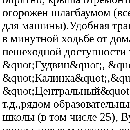
огорожен шлагбаумом (все
для машины).Удобная тран
в минутной ходьбе от дом
пешеходной доступности 
&quot;Гудвин&quot;, &qu
&quot;Калинка&quot;,&qu
&quot;Центральный&quot
т.д.,рядом образовательн
школы (в том числе 25), 
продуктовые магазины, ап