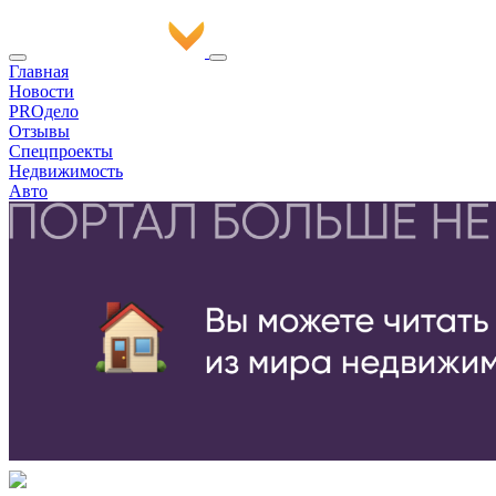
Главная
Новости
PROдело
Отзывы
Спецпроекты
Недвижимость
Авто