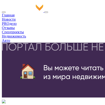
Главная
Новости
PROдело
Отзывы
Спецпроекты
Недвижимость
Авто