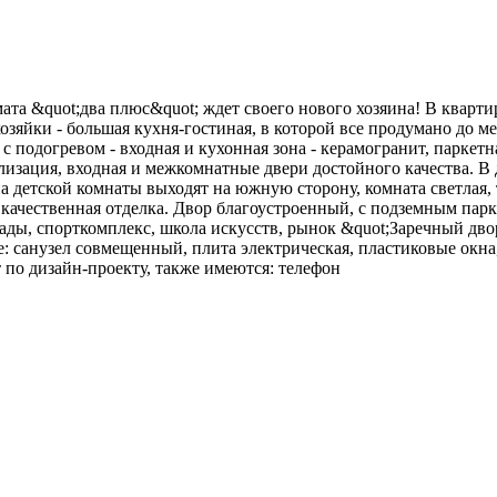
мата &quot;два плюс&quot; ждет своего нового хозяина! В квар
озяйки - большая кухня-гостиная, в которой все продумано до м
подогревом - входная и кухонная зона - керамогранит, паркетна
лизация, входная и межкомнатные двери достойного качества. В д
кна детской комнаты выходят на южную сторону, комната светлая,
ы, качественная отделка. Двор благоустроенный, с подземным па
ды, спорткомплекс, школа искусств, рынок &quot;Заречный двор&
е: санузел совмещенный, плита электрическая, пластиковые окна,
 по дизайн-проекту, также имеются: телефон