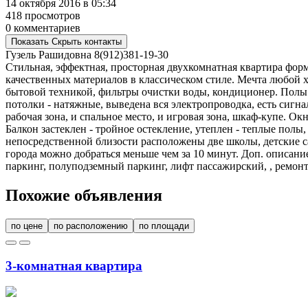
14 октября 2016 в 05:34
418 просмотров
0 комментариев
Показать
Скрыть
контакты
Гузель Рашидовна
8(912)381-19-30
Стильная, эффектная, просторная двухкомнатная квартира фор
качественных материалов в классическом стиле. Мечта любой х
бытовой техникой, фильтры очистки воды, кондиционер. Полы с 
потолки - натяжные, выведена вся электропроводка, есть сигна
рабочая зона, и спальное место, и игровая зона, шкаф-купе. О
Балкон застеклен - тройное остекление, утеплен - теплые пол
непосредственной близости расположены две школы, детские са
города можно добраться меньше чем за 10 минут. Доп. описани
паркинг, полуподземный паркинг, лифт пассажирский, , ремонт
Похожие объявления
по цене
по расположению
по площади
3-комнатная квартира