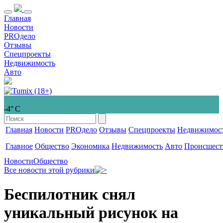
Главная
Новости
PROдело
Отзывы
Спецпроекты
Недвижимость
Авто
-4° С
Главная
Новости
PROдело
Отзывы
Спецпроекты
Недвижимос
Главное
Общество
Экономика
Недвижимость
Авто
Происшест
Новости
Общество
Все новости этой рубрики
Беспилотник снял
уникальный рисунок на