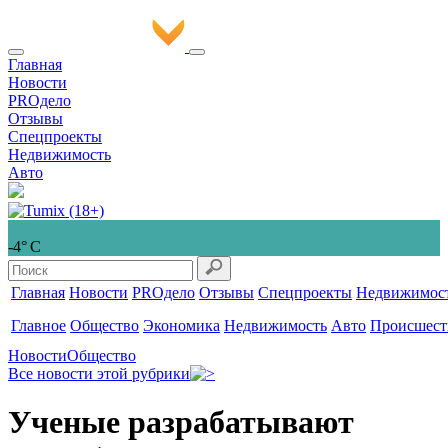
Главная
Новости
PROдело
Отзывы
Спецпроекты
Недвижимость
Авто
-4° С
Главная
Новости
PROдело
Отзывы
Спецпроекты
Недвижимос
Главное
Общество
Экономика
Недвижимость
Авто
Происшест
Новости
Общество
Все новости этой рубрики
Ученые разрабатывают