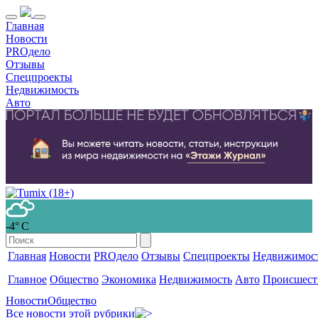
Главная
Новости
PROдело
Отзывы
Спецпроекты
Недвижимость
Авто
-4° С
Главная
Новости
PROдело
Отзывы
Спецпроекты
Недвижимос
Главное
Общество
Экономика
Недвижимость
Авто
Происшест
Новости
Общество
Все новости этой рубрики