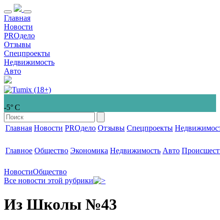
Главная
Новости
PROдело
Отзывы
Спецпроекты
Недвижимость
Авто
-5° С
Главная
Новости
PROдело
Отзывы
Спецпроекты
Недвижимос
Главное
Общество
Экономика
Недвижимость
Авто
Происшест
Новости
Общество
Все новости этой рубрики
Из Школы №43