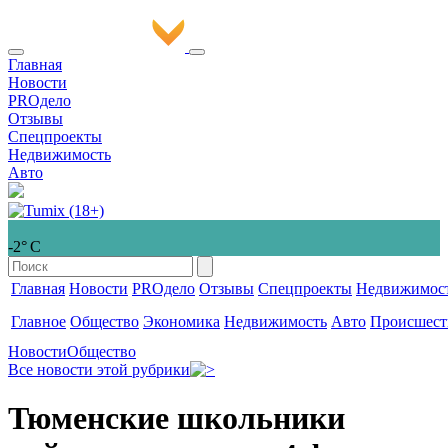
Главная
Новости
PROдело
Отзывы
Спецпроекты
Недвижимость
Авто
-2° С
Главная
Новости
PROдело
Отзывы
Спецпроекты
Недвижимос
Главное
Общество
Экономика
Недвижимость
Авто
Происшест
Новости
Общество
Все новости этой рубрики
Тюменские школьники