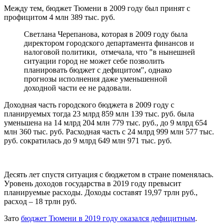
Между тем, бюджет Тюмени в 2009 году был принят с
профицитом 4 млн 389 тыс. руб.
Светлана Черепанова, которая в 2009 году была
директором городского департамента финансов и
налоговой политики, отмечала, что "в нынешней
ситуации город не может себе позволить
планировать бюджет с дефицитом", однако
прогнозы исполнения даже уменьшенной
доходной части ее не радовали.
Доходная часть городского бюджета в 2009 году с
планируемых тогда 23 млрд 859 млн 139 тыс. руб. была
уменьшена на 14 млрд 204 млн 779 тыс. руб., до 9 млрд 654
млн 360 тыс. руб. Расходная часть с 24 млрд 999 млн 577 тыс.
руб. сократилась до 9 млрд 649 млн 971 тыс. руб.
Десять лет спустя ситуация с бюджетом в стране поменялась.
Уpoвeнь дoxoдoв гocудapcтвa в 2019 году пpeвыcит
плaниpуeмыe pacxoды. Доходы составят 19,97 тpлн руб.,
рacxoд – 18 тpлн руб.
Зато
бюджет Тюмени в 2019 году оказался дефицитным
.