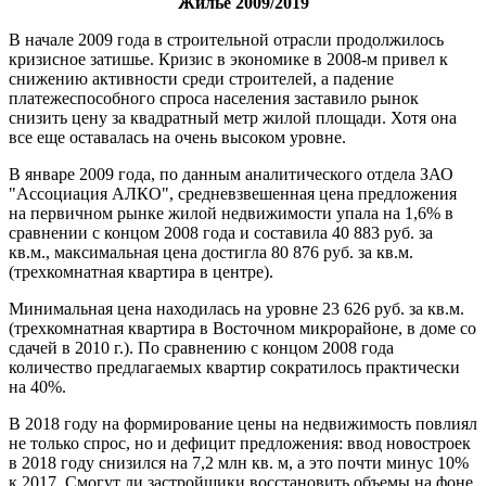
Жилье 2009/2019
В начале 2009 года в строительной отрасли продолжилось
кризисное затишье. Кризис в экономике в 2008-м привел к
снижению активности среди строителей, а падение
платежеспособного спроса населения заставило рынок
снизить цену за квадратный метр жилой площади. Хотя она
все еще оставалась на очень высоком уровне.
В январе 2009 года, по данным аналитического отдела ЗАО
"Ассоциация АЛКО", средневзвешенная цена предложения
на первичном рынке жилой недвижимости упала на 1,6% в
сравнении с концом 2008 года и составила 40 883 руб. за
кв.м., максимальная цена достигла 80 876 руб. за кв.м.
(трехкомнатная квартира в центре).
Минимальная цена находилась на уровне 23 626 руб. за кв.м.
(трехкомнатная квартира в Восточном микрорайоне, в доме со
сдачей в 2010 г.). По сравнению с концом 2008 года
количество предлагаемых квартир сократилось практически
на 40%.
В 2018 году на формирование цены на недвижимость повлиял
не только спрос, но и дефицит предложения: ввод новостроек
в 2018 году снизился на 7,2 млн кв. м, а это почти минус 10%
к 2017. Смогут ли застройщики восстановить объемы на фоне