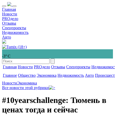
Главная
Новости
PROдело
Отзывы
Спецпроекты
Недвижимость
Авто
-3° С
Главная
Новости
PROдело
Отзывы
Спецпроекты
Недвижимос
Главное
Общество
Экономика
Недвижимость
Авто
Происшест
Новости
Экономика
Все новости этой рубрики
#10yearschallenge: Тюмень в
ценах тогда и сейчас