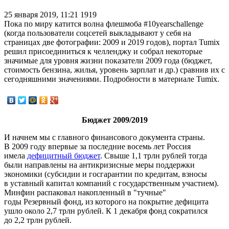
25 января 2019, 11:21
1919
Пока по миру катится волна флешмоба #10yearschallenge
(когда пользователи соцсетей выкладывают у себя на
страницах две фотографии: 2009 и 2019 годов), портал Tumix
решил присоединиться к челленджу и собрал некоторые
значимые для уровня жизни показатели 2009 года (бюджет,
стоимость бензина, жилья, уровень зарплат и др.) сравнив их с
сегодняшними значениями. Подробности в материале Tumix.
Бюджет 2009/2019
И начнем мы с главного финансового документа страны.
В 2009 году впервые за последние восемь лет Россия
имела
дефицитный бюджет
. Свыше 1,1 трлн рублей тогда
были направлены на антикризисные меры поддержки
экономики (субсидии и госгарантии по кредитам, взносы
в уставный капитал компаний с государственным участием).
Минфин распаковал накопленный в "тучные"
годы Резервный фонд, из которого на покрытие дефицита
ушло около 2,7 трлн рублей. К 1 декабря фонд сократился
до 2,2 трлн рублей.