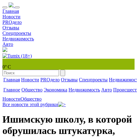
Главная
Новости
PROдело
Отзывы
Спецпроекты
Недвижимость
Авто
0° С
Главная
Новости
PROдело
Отзывы
Спецпроекты
Недвижимос
Главное
Общество
Экономика
Недвижимость
Авто
Происшест
Новости
Общество
Все новости этой рубрики
Ишимскую школу, в которой
обрушилась штукатурка,