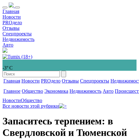
Главная
Новости
PROдело
Отзывы
Спецпроекты
Недвижимость
Авто
-3° С
Главная
Новости
PROдело
Отзывы
Спецпроекты
Недвижимос
Главное
Общество
Экономика
Недвижимость
Авто
Происшест
Новости
Общество
Все новости этой рубрики
Запаситесь терпением: в
Свердловской и Тюменской