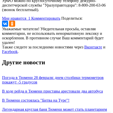
УрФО можно по круглосуточному телефону дежурно-
диспетчерской службы "Уралуправтодора": 8-800-200-63-06
(звонок бесплатный).
Мне нравится
1
Комментировать
Поделиться:
Уважаемые читатели! Убедительная просьба, оставляя
комментарии, не использовать ненормативную лексику и
оскорбления. В противном случае Ваш комментарий будет
удален!
Также следите за последними новостями через
Вконтакте
и
Facebook
.
Другие новости
Погода в Тюмени 28 февраля: днем столбики термометров
покажут -5 градусов
В ходе рейда в Тюмени приставы арестовали два автобуса
В Тюмени состоялась "Битва на Туре"!
Легендарная круглая баня Тюмени может стать планетарием