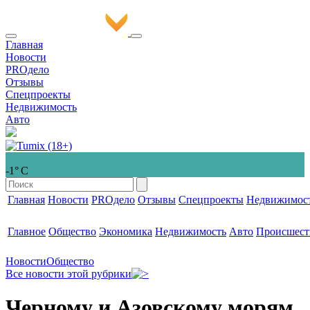
Главная
Новости
PROдело
Отзывы
Спецпроекты
Недвижимость
Авто
-1° С
Главная
Новости
PROдело
Отзывы
Спецпроекты
Недвижимос
Главное
Общество
Экономика
Недвижимость
Авто
Происшест
Новости
Общество
Все новости этой рубрики
Черному и Азовскому морям