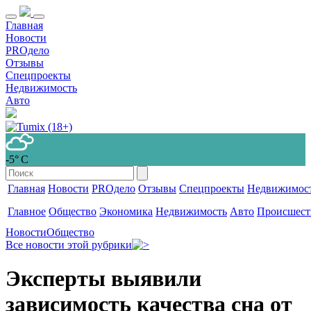
Главная
Новости
PROдело
Отзывы
Спецпроекты
Недвижимость
Авто
-5° С
Главная
Новости
PROдело
Отзывы
Спецпроекты
Недвижимос
Главное
Общество
Экономика
Недвижимость
Авто
Происшест
Новости
Общество
Все новости этой рубрики
Эксперты выявили
зависимость качества сна от