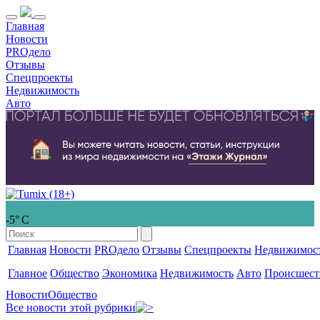
Главная
Новости
PROдело
Отзывы
Спецпроекты
Недвижимость
Авто
-5° С
Главная
Новости
PROдело
Отзывы
Спецпроекты
Недвижимос
Главное
Общество
Экономика
Недвижимость
Авто
Происшест
Новости
Общество
Все новости этой рубрики