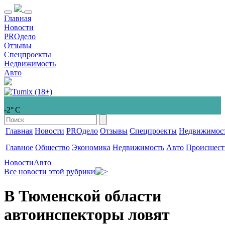
Главная
Новости
PROдело
Отзывы
Спецпроекты
Недвижимость
Авто
-2° С
Главная
Новости
PROдело
Отзывы
Спецпроекты
Недвижимос
Главное
Общество
Экономика
Недвижимость
Авто
Происшест
Новости
Авто
Все новости этой рубрики
В Тюменской области
автоинспекторы ловят