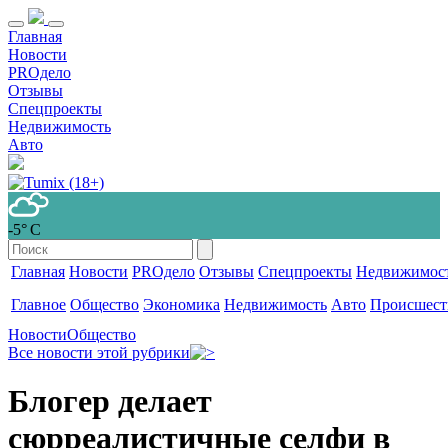
Главная
Новости
PROдело
Отзывы
Спецпроекты
Недвижимость
Авто
-5° С
Главная
Новости
PROдело
Отзывы
Спецпроекты
Недвижимос
Главное
Общество
Экономика
Недвижимость
Авто
Происшест
Новости
Общество
Все новости этой рубрики
Блогер делает
сюрреалистичные селфи в