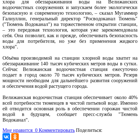
хлора для обеззараживания воды на Велижанских
водоочистных сооружениях и запускаем более экологически
безопасную и современную технологию, – сказал Мугаммир
Галиуллин, генеральный директор "Росводоканал Тюмень"
("Тюмень Водоканал") на торжественном открытии станции,
– это передовая технология, которая уже зарекомендовала
себя. Она позволит, как и прежде, обеспечивать безопасность
воды для потребителя, но уже без применения жидкого
хлора".
Объёма производимой на станции хлорной воды хватит на
обеззараживание 140 тысяч кубических метров воды в сутки.
Сейчас Велижанская водоочистная станция ежесуточно
подает в город около 70 тысяч кубических метров. Резерв
мощности необходим для дальнейшего развития сооружений
и обеспечения водой растущего города.
Велижанская водоочистная станция обеспечивает около 40%
всей потребности тюменцев в чистой питьевой воде. Именно
ей отводится основная роль в обеспечении горожан чистой
водой в будущем, сообщает пресс-служба "Тюмень
Водоканал".
Мне нравится
0
Комментировать
Поделиться: