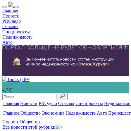
Главная
Новости
PROдело
Отзывы
Спецпроекты
Недвижимость
Авто
-1° С
Главная
Новости
PROдело
Отзывы
Спецпроекты
Недвижимос
Главное
Общество
Экономика
Недвижимость
Авто
Происшест
Новости
Общество
Все новости этой рубрики