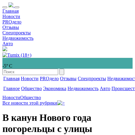
Главная
Новости
PROдело
Отзывы
Спецпроекты
Недвижимость
Авто
-5° С
Главная
Новости
PROдело
Отзывы
Спецпроекты
Недвижимос
Главное
Общество
Экономика
Недвижимость
Авто
Происшест
Новости
Общество
Все новости этой рубрики
В канун Нового года
погорельцы с улицы