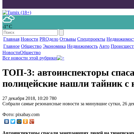
-1° С
Главная
Новости
PROдело
Отзывы
Спецпроекты
Недвижимос
Главное
Общество
Экономика
Недвижимость
Авто
Происшест
Новости
Общество
Все новости этой рубрики
ТОП-3: автоинспекторы спаса
полицейские нашли тайник с
27 декабря 2018, 10:20
780
Собрали самые резонансные новости за минувшие сутки, 26 де
Фото: pixabay.com
Автоинспекторы спасали замерзающих людей на тюменских