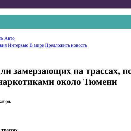
ть
Авто
вия
Интервью
В мире
Предложить новость
ли замерзающих на трассах, п
 наркотиками около Тюмени
кабря.
 трассах