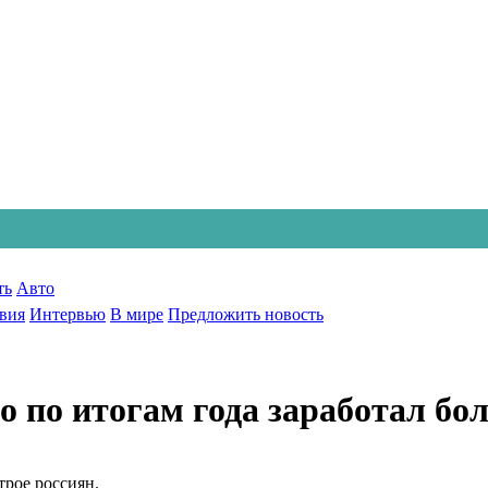
ть
Авто
вия
Интервью
В мире
Предложить новость
то по итогам года заработал бо
трое россиян.