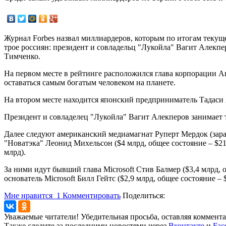
Журнал Forbes назвал миллиардеров, которым по итогам текуще
трое россиян: президент и совладельц "Лукойла" Вагит Алекп
Тимченко.
На первом месте в рейтинге расположился глава корпорации Am
оставаться самым богатым человеком на планете.
На втором месте находится японский предприниматель Тадаси Ян
Президент и совладелец "Лукойла" Вагит Алекперов занимает тр
Далее следуют американский медиамагнат Руперт Мердок (зараб
"Новатэка" Леонид Михельсон ($4 млрд, общее состояние – $21
млрд).
За ними идут бывший глава Microsoft Стив Балмер ($3,4 млрд,
основатель Microsoft Билл Гейтс ($2,9 млрд, общее состояние – 
Мне нравится
1
Комментировать
Поделиться:
Уважаемые читатели! Убедительная просьба, оставляя коммент
Также следите за последними новостями через
Вконтакте
и
Fac