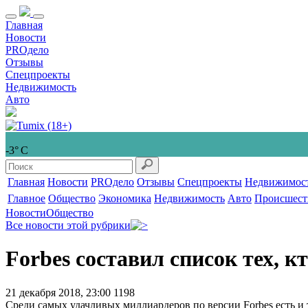
Главная
Новости
PROдело
Отзывы
Спецпроекты
Недвижимость
Авто
-3° С
Главная
Новости
PROдело
Отзывы
Спецпроекты
Недвижимос
Главное
Общество
Экономика
Недвижимость
Авто
Происшест
Новости
Общество
Все новости этой рубрики
Forbes составил список тех, к
21 декабря 2018, 23:00
1198
Среди самых удачливых миллиардеров по версии Forbes есть и 