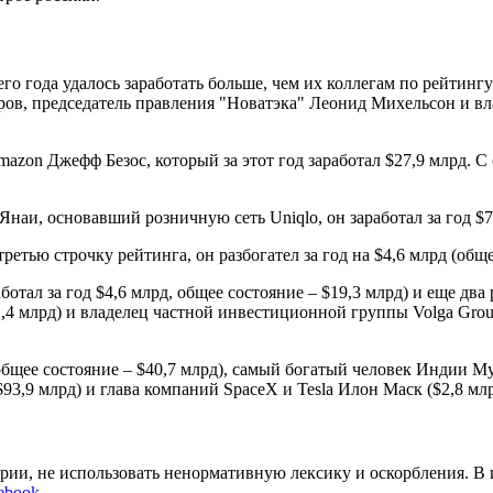
го года удалось заработать больше, чем их коллегам по рейтин
еров, председатель правления "Новатэка" Леонид Михельсон и 
azon Джефф Безос, который за этот год заработал $27,9 млрд. С
аи, основавший розничную сеть Uniqlo, он заработал за год $7 
етью строчку рейтинга, он разбогател за год на $4,6 млрд (обще
отал за год $4,6 млрд, общее состояние – $19,3 млрд) и еще дв
,4 млрд) и владелец частной инвестиционной группы Volga Grou
 общее состояние – $40,7 млрд), самый богатый человек Индии Му
$93,9 млрд) и глава компаний SpaceX и Tesla Илон Маск ($2,8 млр
арии, не использовать ненормативную лексику и оскорбления. В
ebook
.