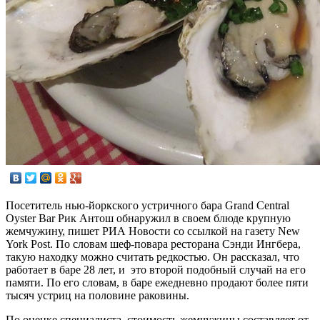
Посетитель нью-йоркского устричного бара Grand Central
Oyster Bar Рик Антош обнаружил в своем блюде крупную
жемчужину, пишет РИА Новости со ссылкой на газету New
York Post. По словам шеф-повара ресторана Сэнди Ингбера,
такую находку можно считать редкостью. Он рассказал, что
работает в баре 28 лет, и это второй подобный случай на его
памяти. По его словам, в баре ежедневно продают более пяти
тысяч устриц на половине раковины.
По оценке специалиста, стоимость жемчужины составляет от