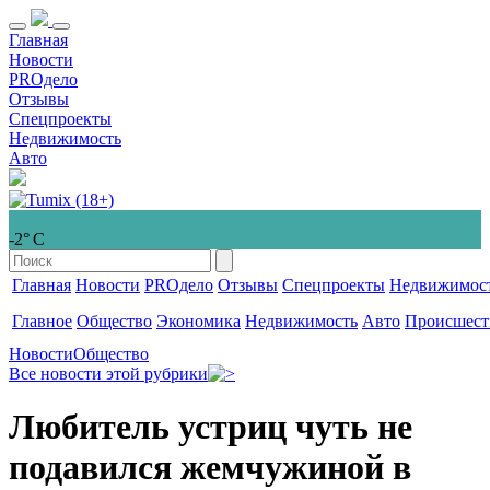
Главная
Новости
PROдело
Отзывы
Спецпроекты
Недвижимость
Авто
-2° С
Главная
Новости
PROдело
Отзывы
Спецпроекты
Недвижимос
Главное
Общество
Экономика
Недвижимость
Авто
Происшест
Новости
Общество
Все новости этой рубрики
Любитель устриц чуть не
подавился жемчужиной в