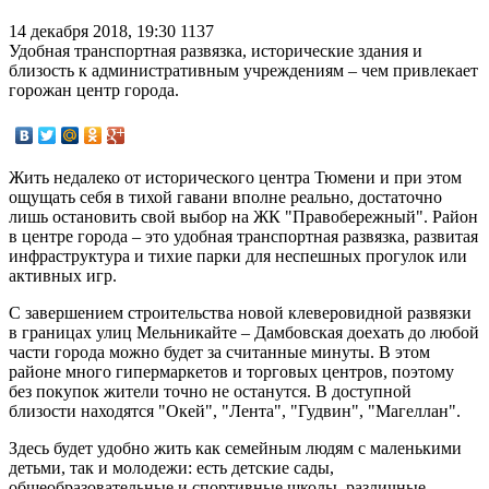
14 декабря 2018, 19:30
1137
Удобная транспортная развязка, исторические здания и
близость к административным учреждениям – чем привлекает
горожан центр города.
Жить недалеко от исторического центра Тюмени и при этом
ощущать себя в тихой гавани вполне реально, достаточно
лишь остановить свой выбор на ЖК "Правобережный". Район
в центре города – это удобная транспортная развязка, развитая
инфраструктура и тихие парки для неспешных прогулок или
активных игр.
С завершением строительства новой клеверовидной развязки
в границах улиц Мельникайте – Дамбовская доехать до любой
части города можно будет за считанные минуты. В этом
районе много гипермаркетов и торговых центров, поэтому
без покупок жители точно не останутся. В доступной
близости находятся "Окей", "Лента", "Гудвин", "Магеллан".
Здесь будет удобно жить как семейным людям с маленькими
детьми, так и молодежи: есть детские сады,
общеобразовательные и спортивные школы, различные