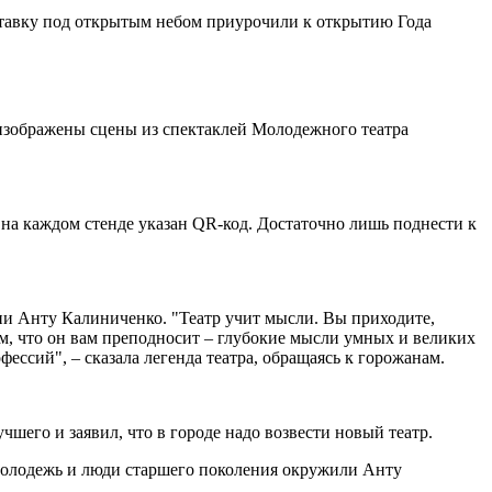
ставку под открытым небом приурочили к открытию Года
 изображены сцены из спектаклей Молодежного театра
 на каждом стенде указан QR-код. Достаточно лишь поднести к
и Анту Калиниченко. "Театр учит мысли. Вы приходите,
тем, что он вам преподносит – глубокие мысли умных и великих
ессий", – сказала легенда театра, обращаясь к горожанам.
его и заявил, что в городе надо возвести новый театр.
 молодежь и люди старшего поколения окружили Анту