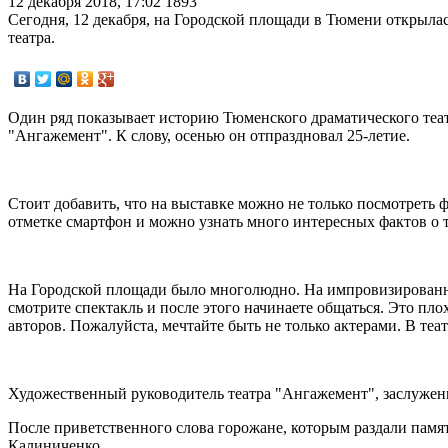
12 декабря 2018, 17:02
1893
Сегодня, 12 декабря, на Городской площади в Тюмени открыла
театра.
Один ряд показывает историю Тюменского драматического теат
"Ангажемент". К слову, осенью он отпраздновал 25-летие.
Стоит добавить, что на выставке можно не только посмотреть 
отметке смартфон и можно узнать много интересных фактов о
На Городской площади было многолюдно. На импровизированн
смотрите спектакль и после этого начинаете общаться. Это пл
авторов. Пожалуйста, мечтайте быть не только актерами. В теа
Художественный руководитель театра "Ангажемент", заслуженн
После приветственного слова горожане, которым раздали пам
Калиниченко.