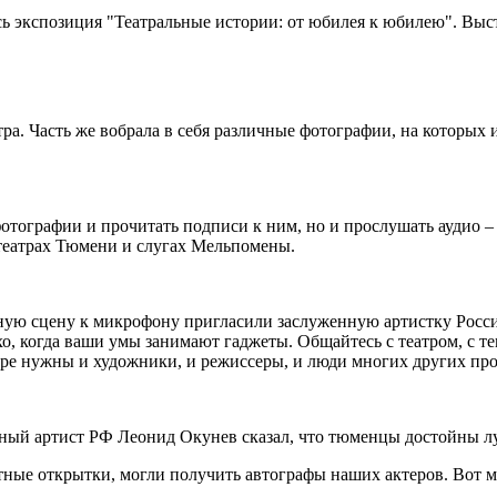
сь экспозиция "Театральные истории: от юбилея к юбилею". Вы
ра. Часть же вобрала в себя различные фотографии, на которых
фотографии и прочитать подписи к ним, но и прослушать аудио –
 театрах Тюмени и слугах Мельпомены.
ую сцену к микрофону пригласили заслуженную артистку Росси
охо, когда ваши умы занимают гаджеты. Общайтесь с театром, с 
тре нужны и художники, и режиссеры, и люди многих других проф
ый артист РФ Леонид Окунев сказал, что тюменцы достойны лучш
ятные открытки, могли получить автографы наших актеров. Вот