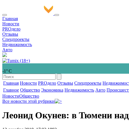
Главная
Новости
PROдело
Отзывы
Спецпроекты
Недвижимость
Авто
-1° С
Главная
Новости
PROдело
Отзывы
Спецпроекты
Недвижимос
Главное
Общество
Экономика
Недвижимость
Авто
Происшест
Новости
Общество
Все новости этой рубрики
Леонид Окунев: в Тюмени над