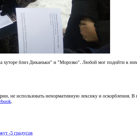
а хуторе близ Диканьки" и "Морозко". Любой мог подойти к ним
арии, не использовать ненормативную лексику и оскорбления. В
ebook
.
жут -5 градусов