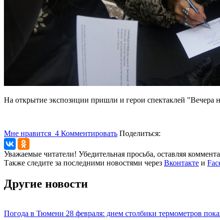
На открытие экспозиции пришли и герои спектаклей "Вечера н
Мне нравится
4
Комментировать
Поделиться:
Уважаемые читатели! Убедительная просьба, оставляя коммент
Также следите за последними новостями через
Вконтакте
и
Fac
Другие новости
Погода в Тюмени 28 февраля: днем столбики термометров пока