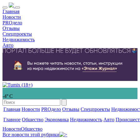
Главная
Новости
PROдело
Отзывы
Спецпроекты
Недвижимость
Авто
-4° С
Главная
Новости
PROдело
Отзывы
Спецпроекты
Недвижимос
Главное
Общество
Экономика
Недвижимость
Авто
Происшест
Новости
Общество
Все новости этой рубрики