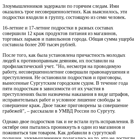
Злоумышленников задержали по горячим следам. Ими
оказались трое несовершеннолетних. Как выяснилось, эти
подростки входили в группу, состоящую из семи человек.
16-летние и 17-летние подростки в разных составах
совершили 12 краж продуктов питания из магазинов,
торговых ларьков и павильонов города. Общая сумма ущерба
составила более 200 тысяч рублей.
После того, как была установлена причастность молодых
людей к противоправным деяниям, их поставили на
профилактический учет. "Но, несмотря на проводимую
работу, несовершеннолетние совершали правонарушения и
преступления. Не остановили подростков и приговоры,
вынесенные Сургутским городским судом. В течение года
пяти подросткам в зависимости от их участия в
преступлениях были назначены наказания в виде штрафов,
исправительных работ и условное лишение свободы за
совершение краж. Двое также приговорены за совершение
грабежей", – рассказали в УМВД России по Сургуту.
Однако двое подростков так и не встали путь исправления. В
октябре они пытались проникнуть в один из магазинов и
поживиться там товаром. Как добавили в сургутской
полиции, злоумышленники полагались на то, что не достигли