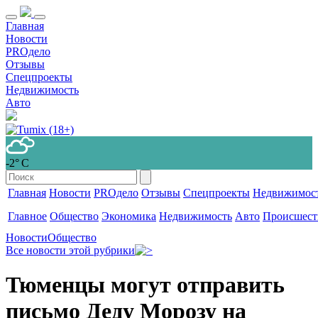
Главная
Новости
PROдело
Отзывы
Спецпроекты
Недвижимость
Авто
-2° С
Главная
Новости
PROдело
Отзывы
Спецпроекты
Недвижимос
Главное
Общество
Экономика
Недвижимость
Авто
Происшест
Новости
Общество
Все новости этой рубрики
Тюменцы могут отправить
письмо Деду Морозу на