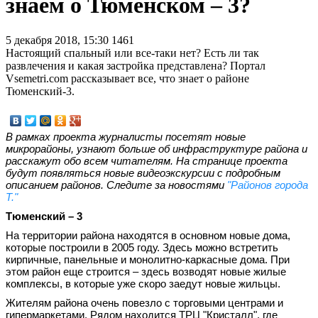
знаем о Тюменском – 3?
5 декабря 2018, 15:30
1461
Настоящий спальный или все-таки нет? Есть ли так
развлечения и какая застройка представлена? Портал
Vsemetri.com рассказывает все, что знает о районе
Тюменский-3.
В рамках проекта журналисты посетят новые
микрорайоны, узнают больше об инфраструктуре района и
расскажут обо всем читателям. На странице проекта
будут появляться новые видеоэкскурсии с подробным
описанием районов. Следите за новостями
"Районов города
Т."
Тюменский – 3
На территории района находятся в основном новые дома,
которые построили в 2005 году. Здесь можно встретить
кирпичные, панельные и монолитно-каркасные дома. При
этом район еще строится – здесь возводят новые жилые
комплексы, в которые уже скоро заедут новые жильцы.
Жителям района очень повезло с торговыми центрами и
гипермаркетами. Рядом находится ТРЦ "Кристалл", где