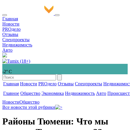
Главная
Новости
PROдело
Отзывы
Спецпроекты
Недвижимость
Авто
-2° С
Главная
Новости
PROдело
Отзывы
Спецпроекты
Недвижимос
Главное
Общество
Экономика
Недвижимость
Авто
Происшест
Новости
Общество
Все новости этой рубрики
Районы Тюмени: Что мы