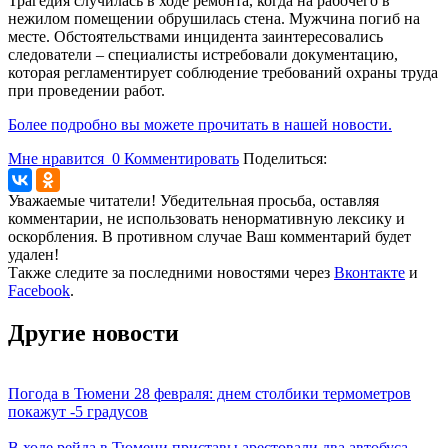
Трагедия случилась в ходе ремонта, когда на рабочего в
нежилом помещении обрушилась стена. Мужчина погиб на
месте. Обстоятельствами инцидента заинтересовались
следователи – специалисты истребовали документацию,
которая регламентирует соблюдение требований охраны труда
при проведении работ.
Более подробно вы можете прочитать в нашей новости.
Мне нравится
0
Комментировать
Поделиться:
Уважаемые читатели! Убедительная просьба, оставляя
комментарии, не использовать ненормативную лексику и
оскорбления. В противном случае Ваш комментарий будет
удален!
Также следите за последними новостями через
Вконтакте
и
Facebook
.
Другие новости
Погода в Тюмени 28 февраля: днем столбики термометров
покажут -5 градусов
В ходе рейда в Тюмени приставы арестовали два автобуса