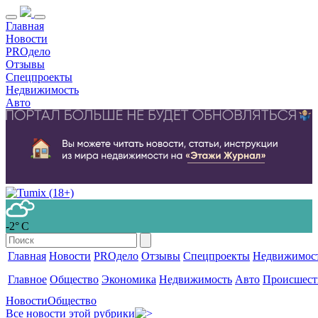
Главная
Новости
PROдело
Отзывы
Спецпроекты
Недвижимость
Авто
-2° С
Главная
Новости
PROдело
Отзывы
Спецпроекты
Недвижимос
Главное
Общество
Экономика
Недвижимость
Авто
Происшест
Новости
Общество
Все новости этой рубрики